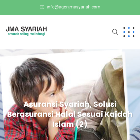
info@agenjmasyariah.com
Asuransi Syariah, Solusi
Berasuransi Halal Sesuai Kaidah
Islam (2)