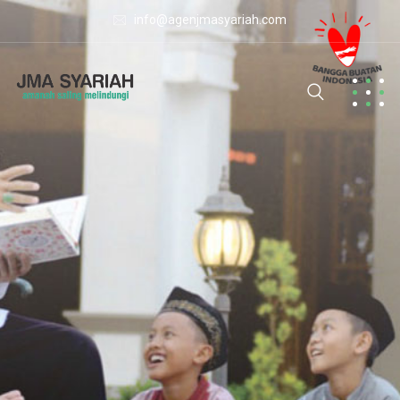
info@agenjmasyariah.com
E
R
B
A
I
K
T
M
U