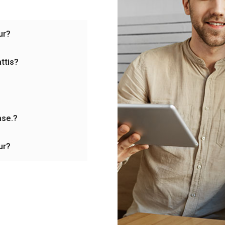
ur?
ttis?
ase.?
ur?