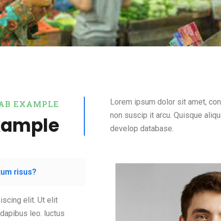
Lorem ipsum dolor sit amet, cons
AB EXAMPLE
non suscip it arcu. Quisque aliq
xample
develop database.
ctum risus?
cing elit. Ut elit
 dapibus leo. luctus